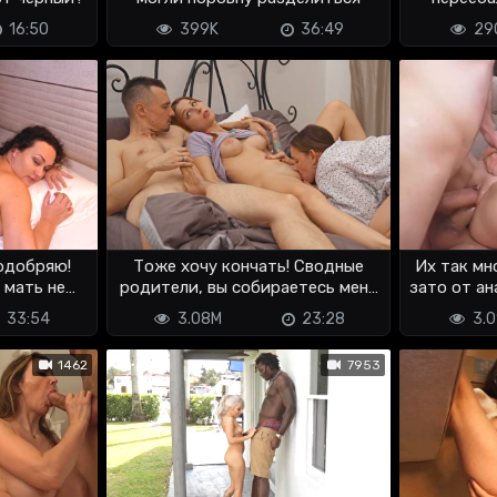
скв
16:50
399K
36:49
29
одобряю!
Тоже хочу кончать! Сводные
Их так мн
 мать не
родители, вы собираетесь меня
зато от ан
ебать?
33:54
3.08M
23:28
3.0
1462
7953