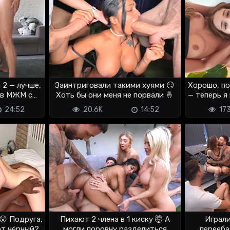
 2 — лучше,
Заинтриговали такими хуями 😏
Хорошо, по
 в МЖМ с
Хоть бы они меня не порвали 🤞
— теперь я
24:52
20.6K
14:52
17
😮 Подруга,
Пихают 2 члена в 1 киску 🤯 А
Играли
от чёрный?
могли поровну разделиться
перееба