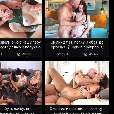
звали 3-ю в нашу пару
Он лижет ей попку и ебёт до
 куни делаю и получаю
оргазма 🥵 Reislin прекрасна!
3K
26:09
171K
41:43
 в бутылочку, все
Схватил и насадил — её ждут
лись — девушки аж
оргазмы до дрожи и даже