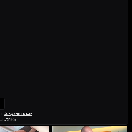
кт
Сохранить как
иш
Ctrl+S