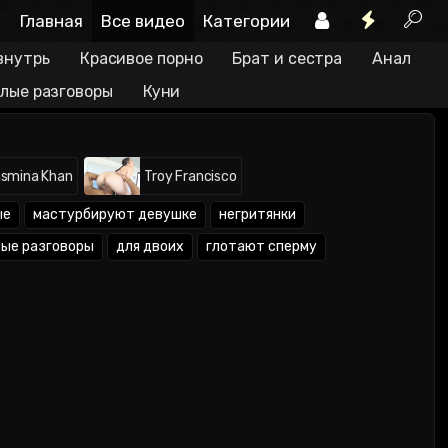
Главная
Все видео
Категории
внутрь
Красивое порно
Брат и сестра
Анал
лые разговоры
Куни
smina Khan
Troy Francisco
ые
мастурбируют девушке
негритянки
ные разговоры
для двоих
глотают сперму