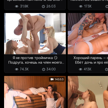
31.8K
26:03
173K
Я не против тройничка 😏
Хороший парень — 
Подруга, хочешь на член моего
Ебёт дочь и про её
мужика?
забывает
74.3K
34:00
413K
14553