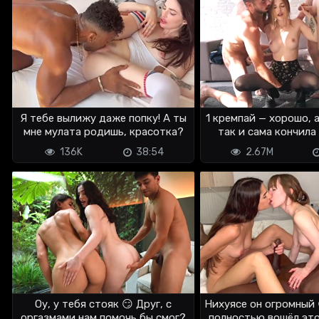
Я тебе вылижу даже попку! А ты
1 кремпай — хорошо, а
мне мулата родишь, красотка?
так и сама кончила
мужем
136K
38:54
2.67M
Оу, у тебя стояк 😏 Друг, с
Нихуясе он огромный 
оргазмами нам помочь бы смог?
полностью вошёл эт