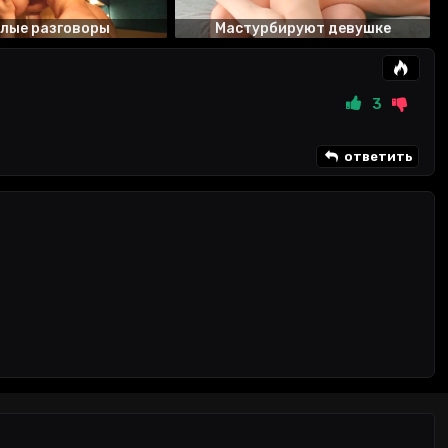
лые разговоры
Мастурбируют девушке
3
ответить