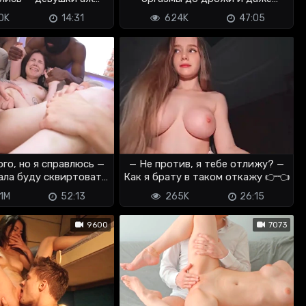
иртом кончали
сквирт
0K
14:31
624K
47:05
ого, но я справлюсь —
— Не против, я тебе отлижу? —
ала буду сквиртовать
Как я брату в таком откажу 👉👈
😏
1M
52:13
265K
26:15
9600
7073