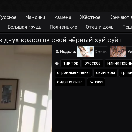
Русское
Мамочки
Измена
Жёсткое
Кончают 
Большая грудь
Полненькие
Отец и дочь
Пош
в двух красоток свой чёрный хуй суёт
Модели:
Reislin
Ya
тик ток
русское
миниатюрн
огромные члены
свингеры
гряз
сидя на лице
все