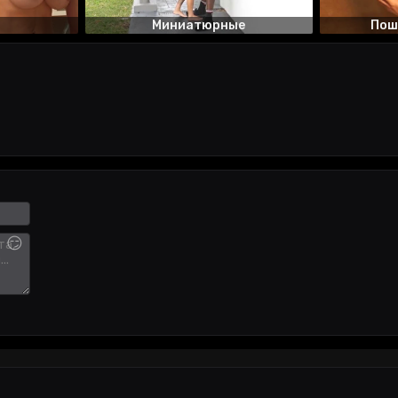
Миниатюрные
Пош
😏