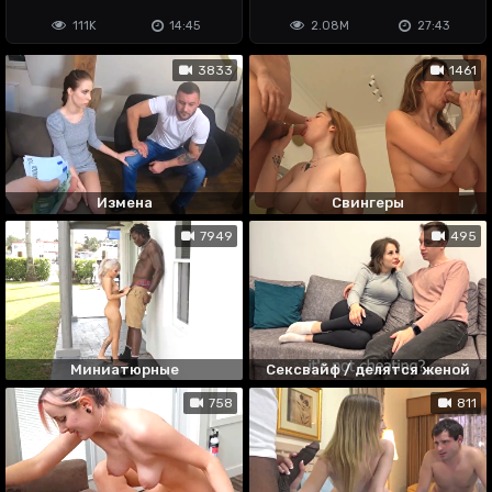
заставила
111K
14:45
2.08M
27:43
3833
1461
Измена
Свингеры
7949
495
Миниатюрные
Сексвайф / делятся женой
758
811