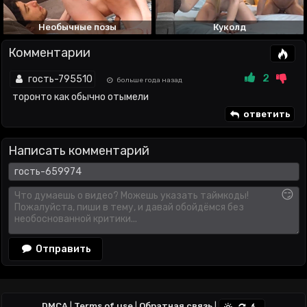
Необычные позы
Куколд
Комментарии
2
гость-795510
больше года назад
торонто как обычно отымели
ответить
Написать комментарий
😏
Отправить
DMCA
|
Terms of use
|
Обратная связь
|