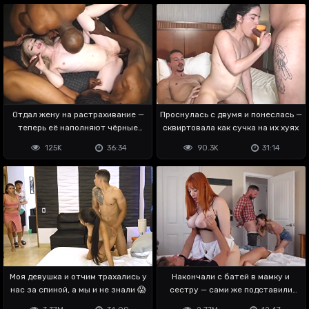
Отдал жену на растрахивание —
Проснулась с двумя и понеслась —
теперь её наполняют чёрные
сквиртовала как сучка на их хуях
члены
125K
36:34
90.3K
31:14
Моя девушка и отчим трахались у
Накончали с батей в мамку и
нас за спиной, а мы и не знали 😱
сестру — сами же подставили
пизду