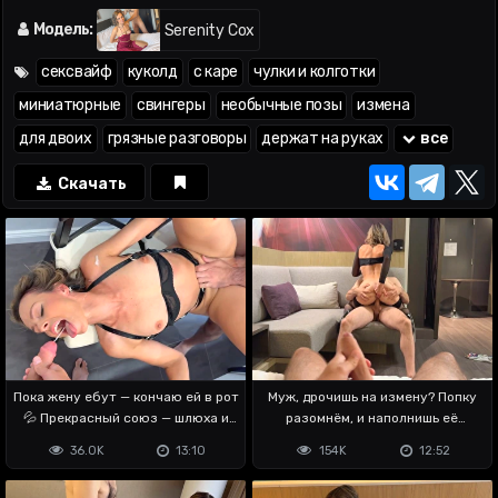
06:36
; трахает на весу —
06:55
; раком —
09:14
,
14:15
; секс
стоя —
10:16
; скачет на члене —
12:17
; кончил внутрь —
Модель:
Serenity Cox
12:54
,
14:55
; кремпай вытекает —
13:26
,
15:14
сексвайф
куколд
с каре
чулки и колготки
миниатюрные
свингеры
необычные позы
измена
для двоих
грязные разговоры
держат на руках
все
Скачать
Пока жену ебут — кончаю ей в рот
Муж, дрочишь на измену? Попку
💦 Прекрасный союз — шлюха и
разомнём, и наполнишь её
куколд
спермой
36.0K
13:10
154K
12:52