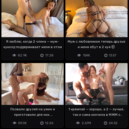
Я люблю, когда 2 члена — муж-
Муж с любовником теперь друзья
куколд поддерживает меня в этом
и меня ебут в 2 хуя 🤯
82.9K
17:28
154K
13:57
Позвали друзей на ужин и
1 кремпай — хорошо, а 2 — лучше,
приготовили для них..
так и сама кончила в МЖМ с
групповушку 😳
мужем
59.0K
12:26
2.67M
24:52