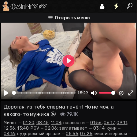
минет
пошлости
pov
Открыть меню
Play
00:00
15:29
Play
Mute
En
Дорогая, из тебя сперма течёт! Но не моя, а
fu
какого-то мужика 🤬
79.1K
Минет —
01:20
,
08:45
,
11:08
; пошлости —
01:56
,
06:17
,
09:11
,
12:56
,
13:48
; POV —
02:06
; заглатывает —
03:14
; куни —
04:16
; судорожный оргазм —
05:56
,
07:25
; миссионерская —