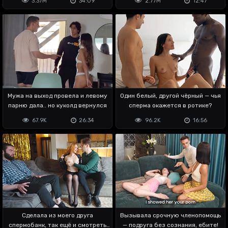
3.37M
34:09
2.77M
12:47
Мужа на выход провела и левому
Один белый, другой чёрный — чья
парню дала.. но куколд вернулся
сперма окажется в ротике?
67.9K
26:34
96.2K
16:56
Сделала из моего друга
Вызывала срочную членопомощь
спермобанк, так ещё и смотреть
— подруга без сознания, ебите!