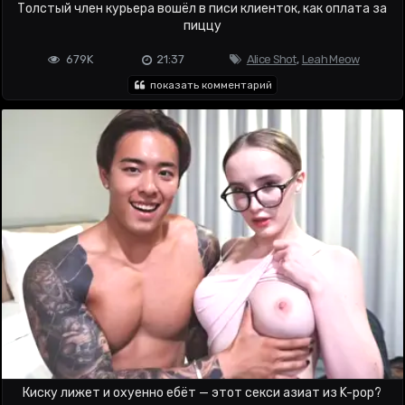
Толстый член курьера вошёл в писи клиенток, как оплата за
пиццу
679K
21:37
Alice Shot
,
Leah Meow
показать комментарий
Киску лижет и охуенно ебёт — этот секси азиат из K-pop?