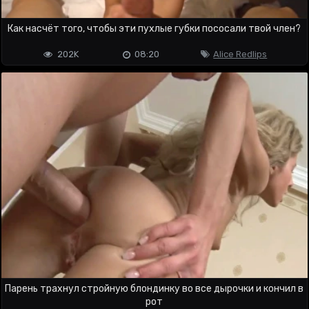
Как насчёт того, чтобы эти пухлые губки пососали твой член?
202K
08:20
Alice Redlips
Парень трахнул стройную блондинку во все дырочки и кончил в
рот