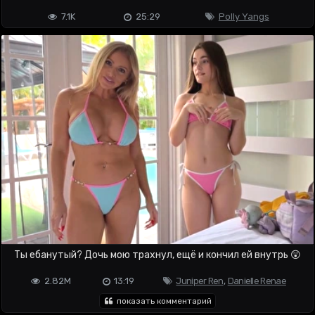
7.1K
25:29
Polly Yangs
Ты ебанутый? Дочь мою трахнул, ещё и кончил ей внутрь 😲
2.82M
13:19
Juniper Ren
,
Danielle Renae
показать комментарий