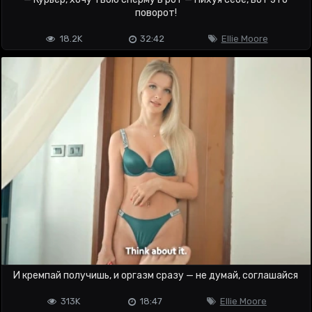
поворот!
18.2K
32:42
Ellie Moore
И кремпай получишь, и оргазм сразу — не думай, соглашайся
313K
18:47
Ellie Moore