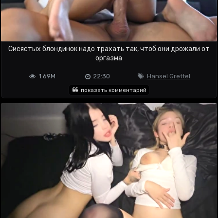
Сисястых блондинок надо трахать так, чтоб они дрожали от
оргазма
1.69M
22:30
Hansel Grettel
показать комментарий