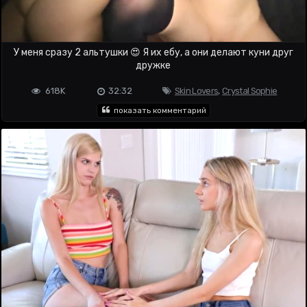
У меня сразу 2 альтушки 😍 Я их ебу, а они делают куни друг
дружке
618K
32:32
Skin Lovers
,
Crystal Sophie
показать комментарий