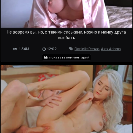
Не вовремя вы.. но, с такими сиськами, можно и мамку друга
выебать
1.54M
12:02
Danielle Renae
,
Alex Adams
показать комментарий