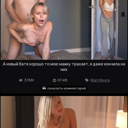
А новый батя хорошо то мою мамку трахает, я даже кончила на
них
3.15M
07:48
Mari Moore
показать комментарий