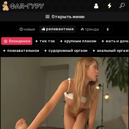
Открыть меню
релевантные
новые
тренды
блондинки
тик ток
крупным планом
мать и доч
познавательное
судорожный оргазм
анальный оргаз