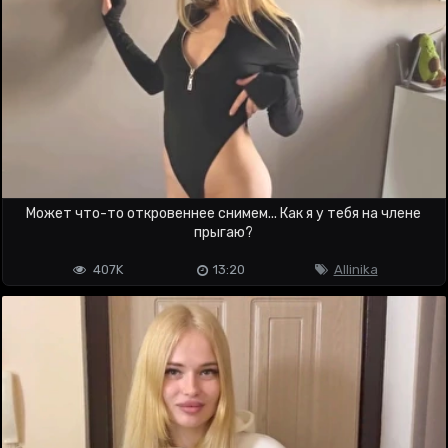
Может что-то откровеннее снимем... Как я у тебя на члене
прыгаю?
407K
13:20
Allinika