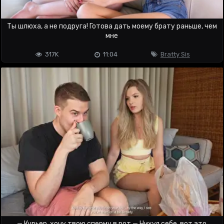
Ты шлюха, а не подруга! Готова дать моему брату раньше, чем
мне
317K
11:04
Bratty Sis
— Курьер, хочу твою сперму в рот — Нихуя себе, вот это