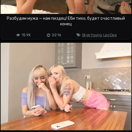
Разбудим мужа — нам пиздец! Еби тихо, будет счастливый
конец
15.9K
22:16
Skye Young
,
Leo Dee