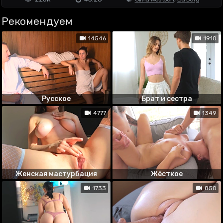
Рекомендуем
14546
1910
Русское
Брат и сестра
4777
1349
Женская мастурбация
Жёсткое
1733
850