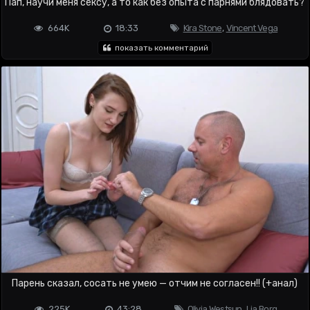
Пап, научи меня сексу, а то как без опыта с парнями блядовать?
664K
18:33
Kira Stone
,
Vincent Vega
показать комментарий
Парень сказал, сосать не умею — отчим не согласен!! (+анал)
225K
43:28
Olivia Westsun
,
Lia Borg