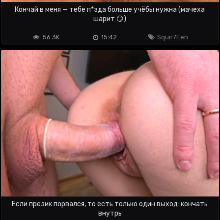
Кончай в меня — тебе п*зда больше учёбы нужна (мачеха
шарит 😏)
56.3K
15:42
Squir7Een
Если презик порвался, то есть только один выход: кончать
внутрь