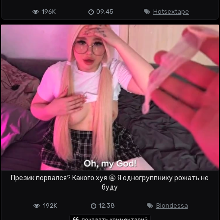
196K
09:45
Hotsextape
Презик порвался? Какого хуя 🤬 Я одногруппнику рожать не
буду
192K
12:38
Blondessa
показать комментарий