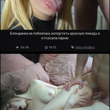
Блондинка не побоялась испортить красную помаду и
отсосала парню
56.0K
14:10
Alice Redlips