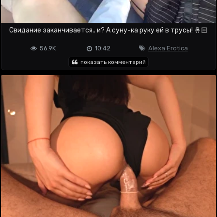
Свидание заканчивается.. и? А суну-ка руку ей в трусы! 🤞🏻
56.9K
10:42
Alexa Erotica
показать комментарий