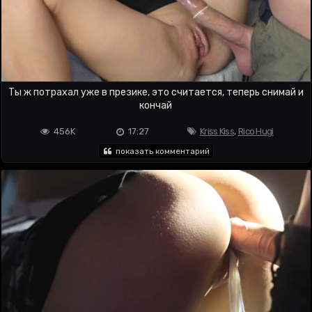
Ты ж потрахал уже в презике, это считается, теперь снимай и
кончай
456K
17:27
Kriss Kiss
,
Rico Hugi
показать комментарий