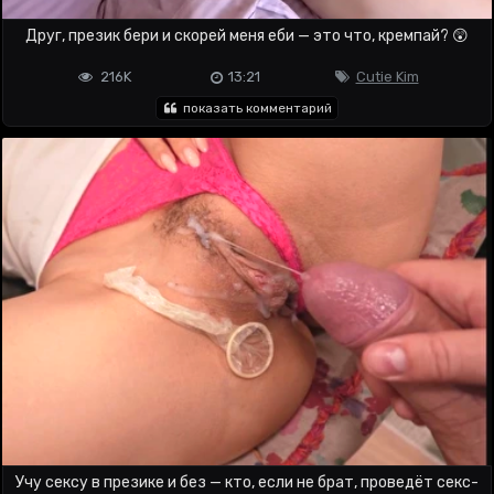
Друг, презик бери и скорей меня еби — это что, кремпай? 😲
216K
13:21
Cutie Kim
показать комментарий
Учу сексу в презике и без — кто, если не брат, проведёт секс-