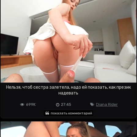
Нельзя, чтоб сестра залетела, надо ей показать, как презик
надевать
699K
27:45
Diana Rider
показать комментарий