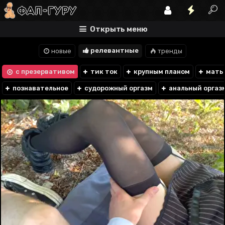
Открыть меню
релевантные
новые
тренды
с презервативом
тик ток
крупным планом
мать 
познавательное
судорожный оргазм
анальный оргаз