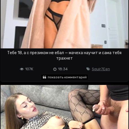
Тебе 18, а с презиком не ебал — мачеха научит и сама тебя
трахнет
107K
18:34
Squir7Een
показать комментарий