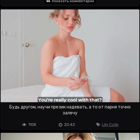
показать комментарий
Будь другом, научи презик надевать, а то от парня точно
залечу
110K
20:43
Lily Cute