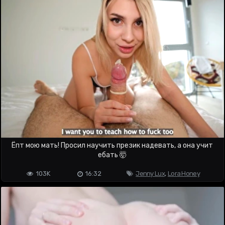
Ёпт мою мать! Просил научить презик надевать, а она учит
ебать 🤯
103K
16:32
Jenny Lux
,
Lora Honey