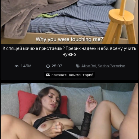
К спящей мачехе пристаёшь? Презик надень и еби, всему учить
нужно
1.43M
25:07
Alina Rai
,
Sasha Paradise
показать комментарий