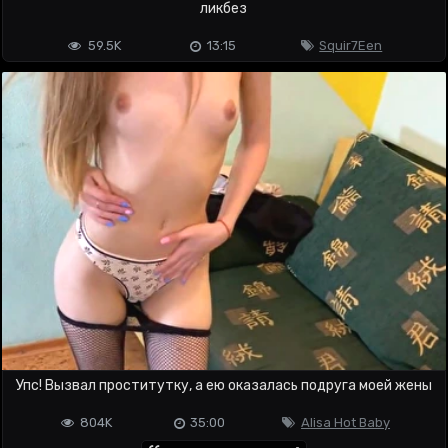
ликбез
59.5K
13:15
Squir7Een
Упс! Вызвал проститутку, а ею оказалась подруга моей жены
804K
35:00
Alisa Hot Baby