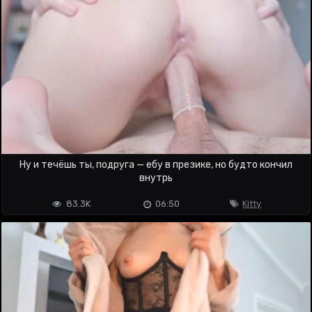
Ну и течёшь ты, подруга — ебу в презике, но будто кончил
внутрь
83.3K
06:50
Kitty