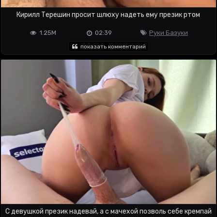
Кирилл Терешин просит шлюху надеть ему презик ртом
1.25M
02:39
Руки Базуки
показать комментарий
С девушкой презик надевай, а с мачехой позволь себе кремпай