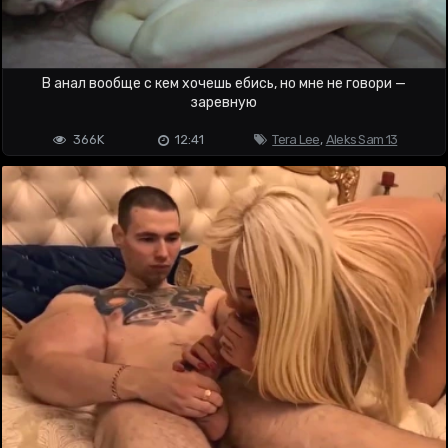
В анал вообще с кем хочешь ебись, но мне не говори —
заревную
366K
12:41
Tera Lee
,
Aleks Sam 13