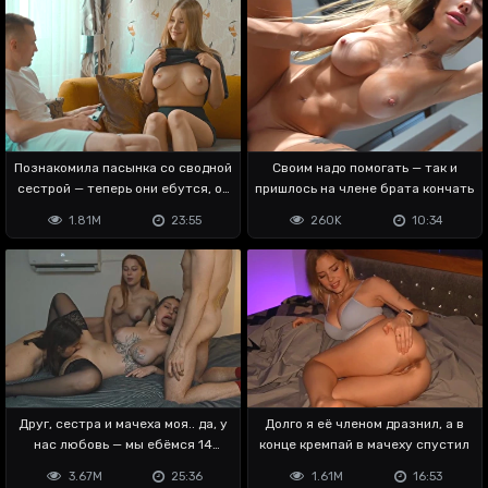
Познакомила пасынка со сводной
Своим надо помогать — так и
сестрой — теперь они ебутся, ой
пришлось на члене брата кончать
😬
1.81M
23:55
260K
10:34
Друг, сестра и мачеха моя.. да, у
Долго я её членом дразнил, а в
нас любовь — мы ебёмся 14
конце кремпай в мачеху спустил
февраля
3.67M
25:36
1.61M
16:53