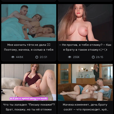
Мне кончить тётя не дала 🤷‍♂️
— Не против, я тебе отлижу? — Как
Поэтому, мачеха, я солью в тебя
я брату в таком откажу 👉👈
448K
20:51
255K
26:15
Что ты заладил: "Письку покажи!"?
Мачеха изменяет, дочь брату
Брат, покажу, но ты её отлижи
сосёт — что происходит, хуй