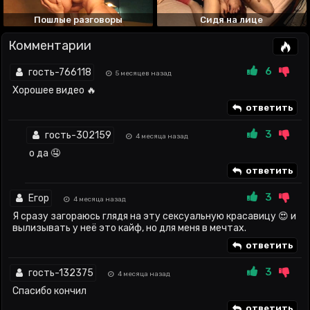
Пошлые разговоры
Сидя на лице
Комментарии
6
гость-766118
5 месяцев назад
Хорошее видео 🔥
ответить
3
гость-302159
4 месяца назад
о да 🤤
ответить
3
Егор
4 месяца назад
Я сразу загораюсь глядя на эту сексуальную красавицу 😍 и
вылизывать у неё это кайф, но для меня в мечтах.
ответить
3
гость-132375
4 месяца назад
Спасибо кончил
ответить