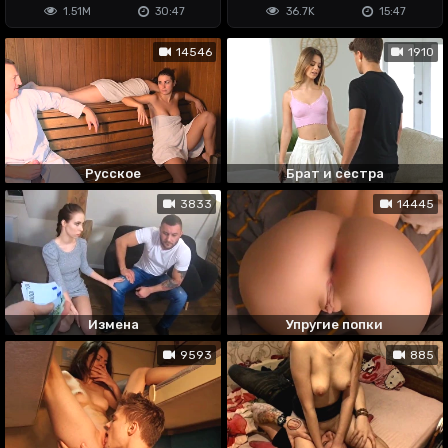
поймёшь
1.51M
30:47
36.7K
15:47
14546
1910
Русское
Брат и сестра
3833
14445
Измена
Упругие попки
9593
885