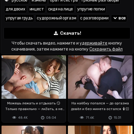
русское
измена
брат и сестра
грязные разговоры
для двоих
инцест
сидя на лице
упругие попки
упругая грудь
судорожный оргазм
с разговорами
все
Скачать!
Чтобы скачать видео, нажмите и
удерживайте
кнопку
скачивания, затем нажмите на кнопку
Сохранить файл
Можешь лежать и отдыхать 😏
На наёбку попался — до оргазма
Только правильно — лиЗать, а не
довёл и без минета остался 🤷🏻
леЖать
48.4K
08:04
71.6K
15:31