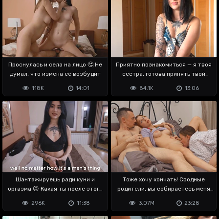
Проснулась и села на лицо 🤔 Не
Приятно познакомиться — я твоя
думал, что измена её возбудит
сестра, готова принять твой
кремпай
118K
14:01
84.1K
13:06
Шантажируешь ради куни и
Тоже хочу кончать! Сводные
оргазма 😡 Какая ты после этого
родители, вы собираетесь меня
подруга?
ебать?
296K
11:38
3.07M
23:28