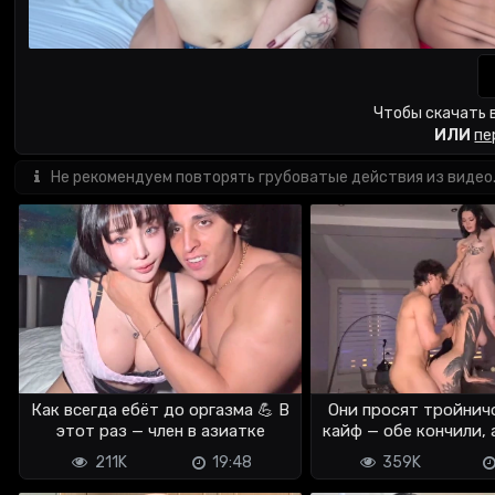
Чтобы скачать 
ИЛИ
пе
Не рекомендуем повторять грубоватые действия из видео
Как всегда ебёт до оргазма 💪 В
Они просят тройничо
этот раз — член в азиатке
кайф — обе кончили, 
дрожали
211K
19:48
359K