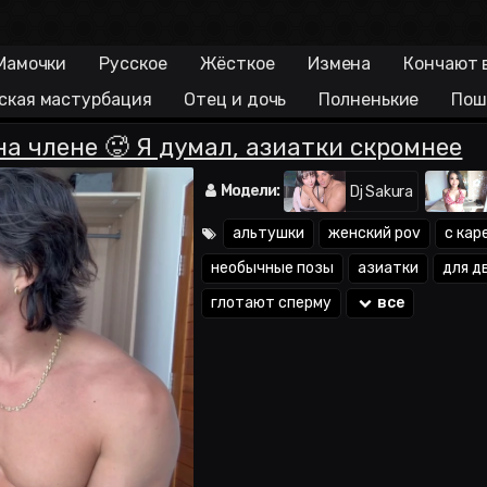
Мамочки
Русское
Жёсткое
Измена
Кончают 
ская мастурбация
Отец и дочь
Полненькие
Пош
на члене 🥵 Я думал, азиатки скромнее
Модели:
Dj Sakura
альтушки
женский pov
с кар
необычные позы
азиатки
для д
глотают сперму
все