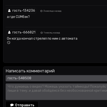
гость-134236
3 месяца назад
а где CUMбэк?
гость-666821
1 месяц назад
Он когда кончал стрелял по ним с автомата
😏
Написать комментарий
Отправить