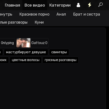
Главная
Все видео
Категории
внутрь
Красивое порно
Анал
Брат и сестра
лые разговоры
Куни
Onlyping
Gattouz 0
е
мастурбируют девушке
свингеры
воих
цветные волосы
грязные разговоры