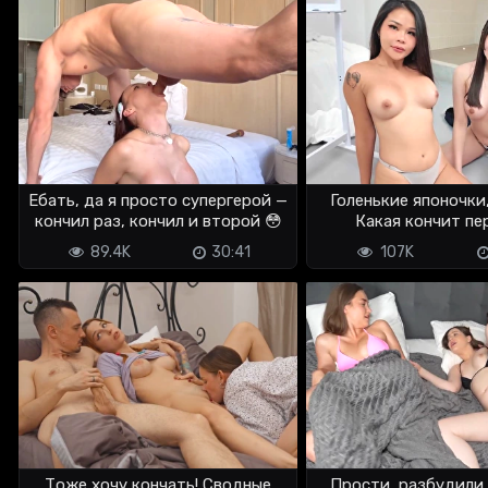
Ебать, да я просто супергерой —
Голенькие японочки
кончил раз, кончил и второй 😳
Какая кончит пе
отгадаешь
89.4K
30:41
107K
Тоже хочу кончать! Сводные
Прости, разбудили,