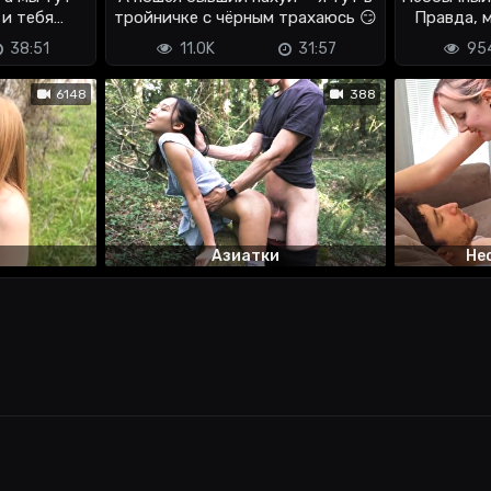
 и тебя
тройничке с чёрным трахаюсь 😏
Правда, 

38:51
11.0K
31:57
95
6148
388
Азиатки
Не