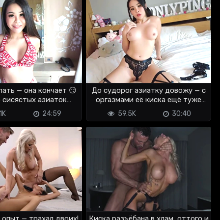
пать — она кончает 😏
До судорог азиатку довожу — с
 сисястых азиаток
оргазмами её киска ещё туже
возбуждает
становится
1K
24:59
59.5K
30:40
опыт — трахал двоих!
Киска разъёбана в хлам, оттого и