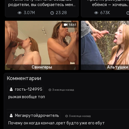
родители, вы собираетесь меня
ебёмся — хочешь,
ебать?
трахнем? 
3.07M
23:28
673K
1461
Свингеры
Альтушки
Комментарии
гость-124995
3 месяца назад
рыжая вообще топ
Мегакрутойдрочитель
3 месяца назад
Почему он когда кончал ,орет будто уже его ебут