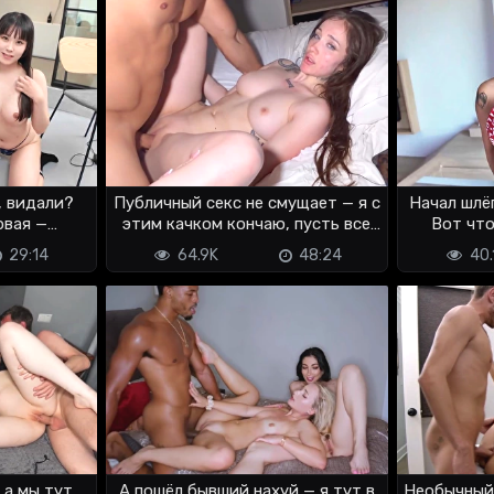
, видали?
Публичный секс не смущает — я с
Начал шлё
рвая —
этим качком кончаю, пусть все
Вот что
?
знают
29:14
64.9K
48:24
40.
 а мы тут
А пошёл бывший нахуй — я тут в
Необычный 