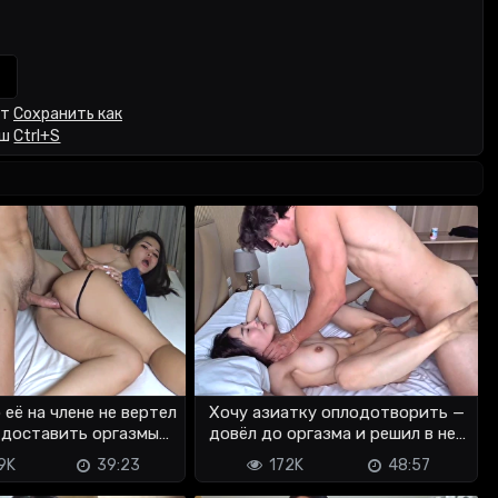
кт
Сохранить как
иш
Ctrl+S
 её на члене не вертел
Хочу азиатку оплодотворить —
 доставить оргазмы
довёл до оргазма и решил в неё
хотел
слить
9K
39:23
172K
48:57