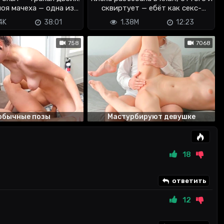
моя мачеха — одна из
сквиртует — ебёт как секс-
них 😳
машина
4K
38:01
1.38M
12:23
758
7068
обычные позы
Мастурбируют девушке
18
ответить
12