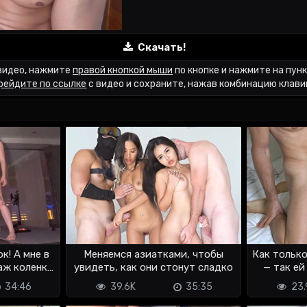
Скачать!
видео, нажмите
правой кнопкой мыши
по кнопке и нажмите на пун
рейдите по ссылке
с видео и сохраните, нажав комбинацию клав
.
к! А мне в
Меняемся азиатками, чтобы
Как только
аж коленки
увидеть, как они стонут сладко
— так ей
34:46
39.6K
35:35
23.