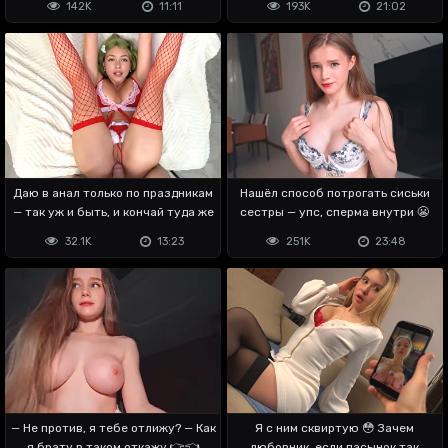
142K
11:11
193K
21:02
Даю в анал только по праздникам
Нашёл способ потрогать сиськи
— так уж и быть, и кончай туда же
сестры — упс, сперма внутри 😬
32.1K
13:23
251K
23:48
— Не против, я тебе отлижу? — Как
Я с ним сквиртую 😳 Зачем
я брату в таком откажу 👉👈
любовник, если пасынок так