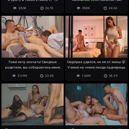
владеет хуем
283K
26:15
958K
24:56
Тоже хочу кончать! Сводные
Сюрприз удался, но не от жены 😮
родители, вы собираетесь меня
У меня на члене пизда падчерицы
ебать?
3.09M
23:28
1.64M
18:29