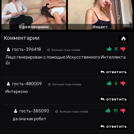
С разговорами
Инцест
Комментарии
8
гость-396418
больше года назад
Лицо генерирован с помощью Искусственного Интеллекта
👍
ответить
6
гость-480009
больше года назад
Интересно
ответить
11
гость-385090
больше года назад
да она как робот
ответить