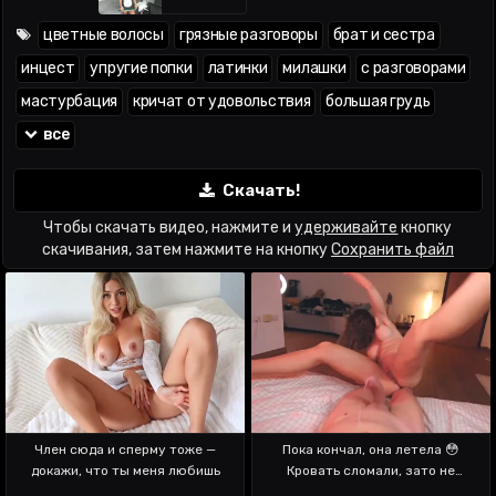
цветные волосы
грязные разговоры
брат и сестра
инцест
упругие попки
латинки
милашки
с разговорами
мастурбация
кричат от удовольствия
большая грудь
все
Скачать!
Чтобы скачать видео, нажмите и
удерживайте
кнопку
скачивания, затем нажмите на кнопку
Сохранить файл
Член сюда и сперму тоже —
Пока кончал, она летела 😳
докажи, что ты меня любишь
Кровать сломали, зато не
залетела