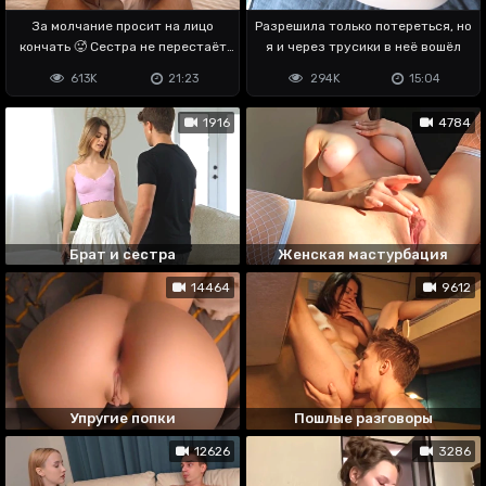
За молчание просит на лицо
Разрешила только потереться, но
кончать 🥵 Сестра не перестаёт
я и через трусики в неё вошёл
удивлять
613K
21:23
294K
15:04
1916
4784
Брат и сестра
Женская мастурбация
14464
9612
Упругие попки
Пошлые разговоры
12626
3286