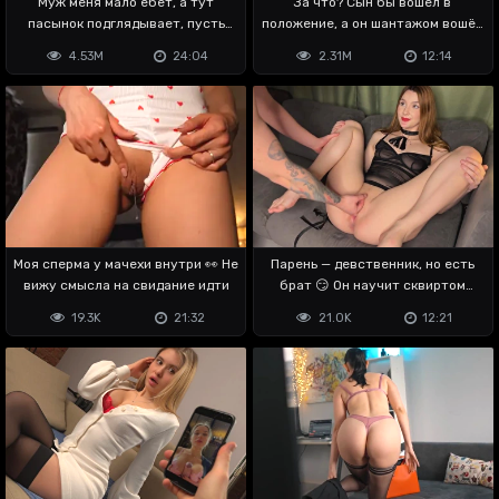
Муж меня мало ебёт, а тут
За что? Сын бы вошёл в
пасынок подглядывает, пусть
положение, а он шантажом вошёл
отрабатывает
в меня 😭
4.53M
24:04
2.31M
12:14
Моя сперма у мачехи внутри 👀 Не
Парень — девственник, но есть
вижу смысла на свидание идти
брат 😏 Он научит сквиртом
кончать
19.3K
21:32
21.0K
12:21