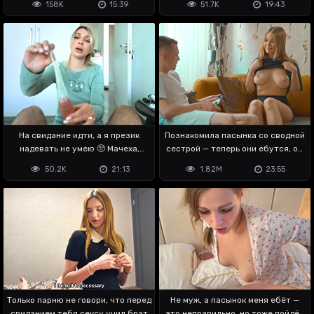
158K
15:39
51.7K
19:43
На свидание идти, а я презик
Познакомила пасынка со сводной
надевать не умею 🥺 Мачеха,
сестрой — теперь они ебутся, ой
помоги
😬
50.2K
21:13
1.82M
23:55
Только парню не говори, что перед
Не муж, а пасынок меня ебёт —
свиданием тебя сексу учил брат
это неправильно, но тоже пойдёт