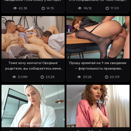
🤫
42.3K
14:15
96.1K
17:09
Тоже хочу кончать! Сводные
Прошу кремпай на 1-ом свидании
родители, вы собираетесь меня
— фертильность проверяю
ебать?
заранее
3.09M
23:28
29.2K
20:09