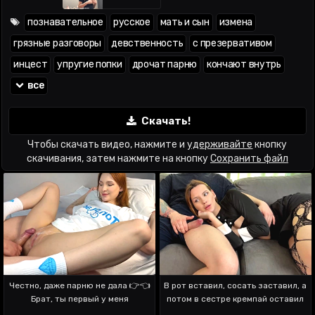
познавательное
русское
мать и сын
измена
грязные разговоры
девственность
с презервативом
инцест
упругие попки
дрочат парню
кончают внутрь
все
Скачать!
Чтобы скачать видео, нажмите и
удерживайте
кнопку
скачивания, затем нажмите на кнопку
Сохранить файл
Честно, даже парню не дала 👉👈
В рот вставил, сосать заставил, а
Брат, ты первый у меня
потом в сестре кремпай оставил