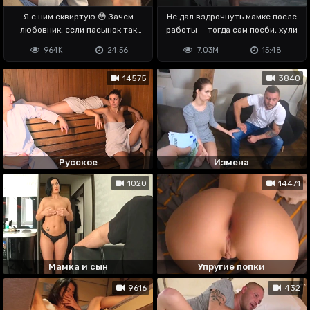
Я с ним сквиртую 😳 Зачем
Не дал вздрочнуть мамке после
любовник, если пасынок так
работы — тогда сам поеби, хули
владеет хуем
964K
24:56
7.03M
15:48
14575
3840
Русское
Измена
1020
14471
Мамка и сын
Упругие попки
9616
432