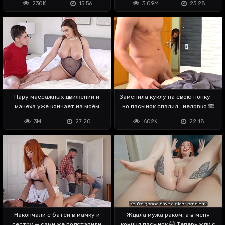
230K
15:56
3.09M
23:28
Пару массажных движений и
Заменила куклу на свою попку —
мачеха уже кончает на моём
но пасынок спалил.. неловко 🙈
члене 😎
3M
27:20
602K
22:18
Накончали с батей в мамку и
Ждала мужа раком, а в меня
сестру — сами же подставили
кончил пасынок 🤯 Теперь жду с