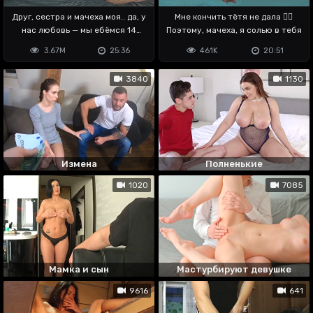
Друг, сестра и мачеха моя.. да, у
Мне кончить тётя не дала 🤷‍♂️
нас любовь — мы ебёмся 14
Поэтому, мачеха, я солью в тебя
февраля
3.67M
25:36
461K
20:51
3840
1130
Измена
Полненькие
1020
7085
Мамка и сын
Мастурбируют девушке
9616
641