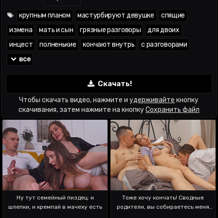
крупным планом
мастурбируют девушке
спящие
измена
мать и сын
грязные разговоры
для двоих
инцест
полненькие
кончают внутрь
с разговорами
все
Скачать!
Чтобы скачать видео, нажмите и
удерживайте
кнопку
скачивания, затем нажмите на кнопку
Сохранить файл
Ну тут семейный пиздец: и
Тоже хочу кончать! Сводные
шлепки, и кремпай в мачеху есть
родители, вы собираетесь меня
ебать?