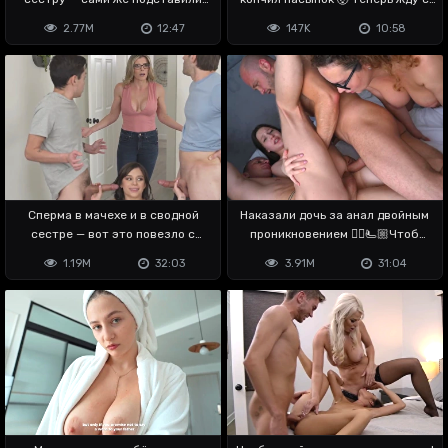
пизду
кремпаем
2.77M
12:47
147K
10:58
Сперма в мачехе и в сводной
Наказали дочь за анал двойным
сестре — вот это повезло с
проникновением ✊🏼🫷🏼Чтоб
семьёй мне
усекла
1.19M
32:03
3.91M
31:04