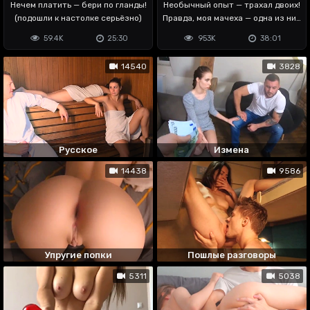
Нечем платить — бери по гланды!
Необычный опыт — трахал двоих!
(подошли к настолке серьёзно)
Правда, моя мачеха — одна из них
😳
59.4K
25:30
953K
38:01
14540
3828
Русское
Измена
14438
9586
Упругие попки
Пошлые разговоры
5311
5038