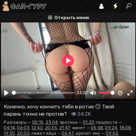
00:15
01:20
04:14
разговоры
эротика
пошлости
Открыть меню
Play
00:00
23:20
Play
Mute
En
Конечно, хочу кончить тебе в ротик 😏 Твой
fu
парень точно не против?
24.2K
Разговоры —
00:15
,
23:04
; эротика —
01:20
; пошлости —
04:14
,
06:03
,
12:40
,
20:35
,
21:47
; минет —
05:38
,
09:24
,
18:08
,
19:30
,
20:50
; лижет яйца —
06:47
; дрочит ему —
09:42
,