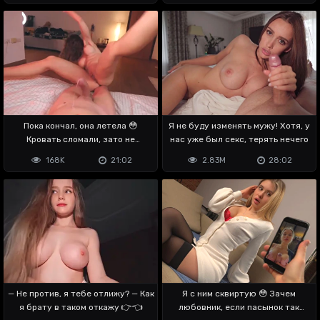
Пока кончал, она летела 😳
Я не буду изменять мужу! Хотя, у
Кровать сломали, зато не
нас уже был секс, терять нечего
залетела
168K
21:02
2.83M
28:02
— Не против, я тебе отлижу? — Как
Я с ним сквиртую 😳 Зачем
я брату в таком откажу 👉👈
любовник, если пасынок так