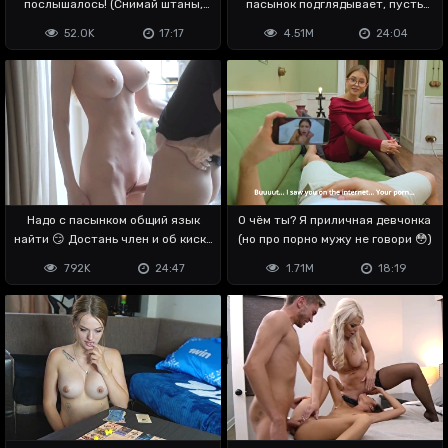
послышалось! (Снимай штаны,
пасынок подглядывает, пусть
оргазм хочу 🤫)
отрабатывает
52.0K
17:17
4.51M
24:04
Надо с пасынком общий язык
О чём ты? Я приличная девчонка
найти 😏 Достань член и об киску
(но про порно мужу не говори 😳)
три
792K
24:47
1.71M
18:19