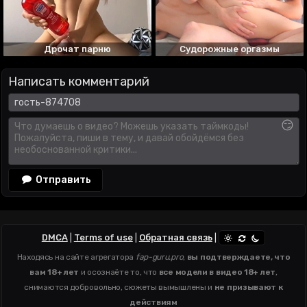
Дрочат парню
Судорожные оргазмы
Написать комментарий
😏
Отправить
DMCA
|
Terms of use
|
Обратная связь
|
Находясь на сайте агрегатора
fap-guru.pro
,
вы подтверждаете, что
вам 18+ лет
и осознаёте то, что
все модели в видео 18+ лет
,
снимаются добровольно, сюжеты вымышлены и
не призывают к
действиям