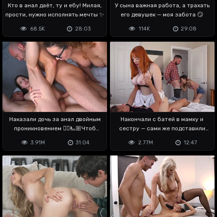
Кто в анал даёт, ту и ебу! Милая,
У сына важная работа, а трахать
прости, нужно исполнять мечты ✨
его девушек — моя забота 😏
68.5K
28:03
114K
29:08
Наказали дочь за анал двойным
Накончали с батей в мамку и
проникновением ✊🏼🫷🏼Чтоб
сестру — сами же подставили
усекла
пизду
3.91M
31:04
2.77M
12:47