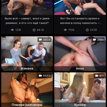
Было всё — сквирт, анал и даже
Вот бы остановить время и
римминг, а это что ещё такое?
мачехе в попку накончать —
заебала орать
123K
48:12
110K
23:33
3833
2186
Измена
Анал
9593
811
Пошлые разговоры
Куколд