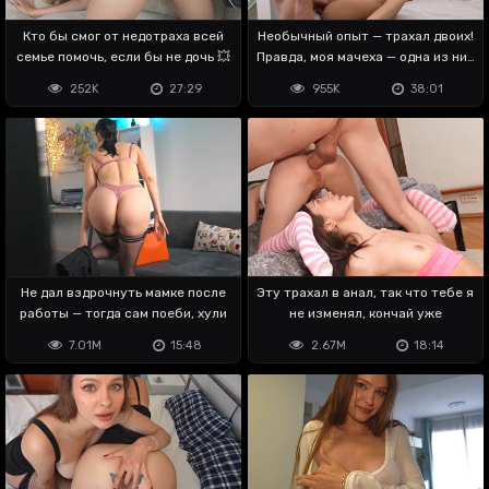
Кто бы смог от недотраха всей
Необычный опыт — трахал двоих!
семье помочь, если бы не дочь 💥
Правда, моя мачеха — одна из них
😳
252K
27:29
955K
38:01
Не дал вздрочнуть мамке после
Эту трахал в анал, так что тебе я
работы — тогда сам поеби, хули
не изменял, кончай уже
7.01M
15:48
2.67M
18:14