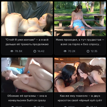
"Стой! Я уже кончаю" — а я всё
Мимо проходил, а тут грудастая —
дальше её трахать продолжаю
взял за горло и без спросу
засадил
78.8K
16:42
70.2K
12:35
Обожаю её оргазмы — она в
Как же ему повезло — в двух
конвульсиях бьётся сразу
красоток свой чёрный хуй суёт