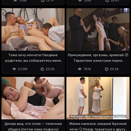
106K
13:19
128K
33:43
Тоже хочу кончать! Сводные
Принуждение, оргазмы, кремпай 🥵
родители, вы собираетесь меня
Тарантино азиатское порно
ебать?
снимал?
3.09M
23:28
781K
59:24
Делаю вид, что сплю — типичная
Жених напился, никакой брачной
общага (потом сама подкачу)
ночи 🙄 Поеду трахаться к другу,