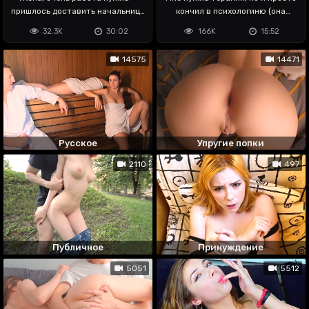
пришлось доставить начальнице
кончил в психологиню (она
оргазм
замерла)
32.3K
30:02
166K
15:52
14575
14471
Русское
Упругие попки
2110
497
Публичное
Принуждение
5051
5512