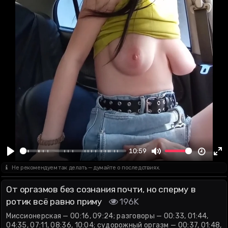
00:00
10:59
Play
Mute
En
Не рекомендуем так делать — думайте о последствиях.
fu
От оргазмов без сознания почти, но сперму в
ротик всё равно приму
196K
Миссионерская — 00:16, 09:24; разговоры — 00:33, 01:44,
04:35, 07:11, 08:36, 10:04; судорожный оргазм — 00:37, 01:48,