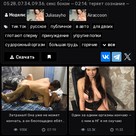
05:28, 07:34, 09:36; секс боком — 02:14; теряет сознание —
02:45, 06:50, 09:05; раком — 04:58; взял за горло — 07:59;
кончил в рот — 10:25
Модели:
Juliasayho
Airaccoon
тик ток
русское
публичное
в авто
для двоих
глотают сперму
принуждение
упругие попки
судорожный оргазм
большая грудь
горячие
все
Скачать
Затрахал! Она уже не может
Один за одним оргазмы кончаю —
кончать, а он беспощадно ебёт
с ним в НГ я не скучаю
дальше
935K
07:19
53.3K
11:33