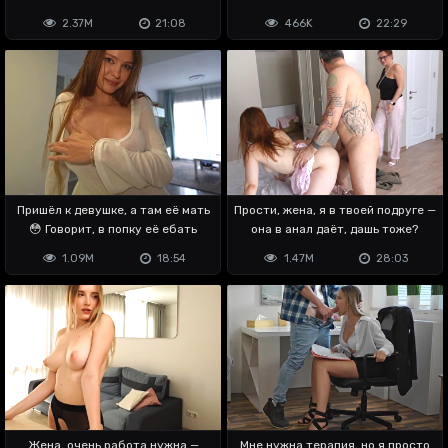
крч
2.37M
21:08
466K
22:29
Пришёл к девушке, а там её мать
Прости, жена, я в твоей подруге —
😳 Говорит, в попку её ебать
она в анал даёт, дашь тоже?
1.09M
18:54
1.47M
28:03
Жена, очень работа нужна —
Мне нужна терапия, но я просто