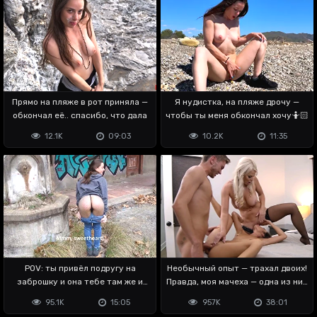
Прямо на пляже в рот приняла —
Я нудистка, на пляже дрочу —
обкончал её.. спасибо, что дала
чтобы ты меня обкончал хочу🤷🏻
12.1K
09:03
10.2K
11:35
POV: ты привёл подругу на
Необычный опыт — трахал двоих!
заброшку и она тебе там же и
Правда, моя мачеха — одна из них
дала 😏
😳
95.1K
15:05
957K
38:01