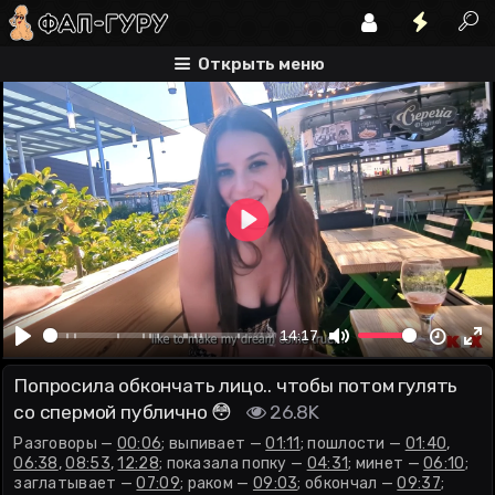
разговоры
выпивает
пошлости
Открыть меню
Play
00:00
14:17
Play
Mute
En
Попросила обкончать лицо.. чтобы потом гулять
fu
со спермой публично 😳
26.8K
Разговоры —
00:06
; выпивает —
01:11
; пошлости —
01:40
,
06:38
,
08:53
,
12:28
; показала попку —
04:31
; минет —
06:10
;
заглатывает —
07:09
; раком —
09:03
; обкончал —
09:37
;