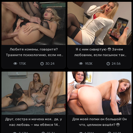
Любите измены, говорите?
Я с ним сквиртую 😳 Зачем
Трахните психологиню, если не
любовник, если пасынок так
пиздите!
владеет хуем
175K
30:24
953K
24:56
Друг, сестра и мачеха моя.. да, у
Для моей попки он большой! Он
нас любовь — мы ебёмся 14
что, целиком вошёл? 😳
февраля