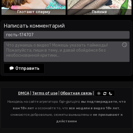
Глотают сперму
Пьяные
Написать комментарий
😏
Отправить
DMCA
|
Terms of use
|
Обратная связь
|
Находясь на сайте агрегатора
fap-guru.pro
,
вы подтверждаете, что
вам 18+ лет
и осознаёте то, что
все модели в видео 18+ лет
,
снимаются добровольно, сюжеты вымышлены и
не призывают к
действиям