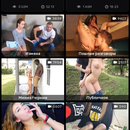
😏
меня еби
3.02M
52:13
1.46M
18:23
3839
9607
Измена
Пошлые разговоры
7954
2107
Миниатюрные
Публичное
5507
390