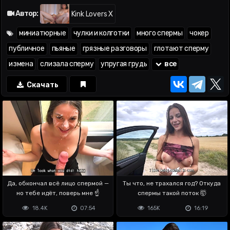
глотает сперму —
09:58
Автор:
Kink Lovers X
миниатюрные
чулки и колготки
много спермы
чокер
публичное
пьяные
грязные разговоры
глотают сперму
измена
слизала сперму
упругая грудь
все
Скачать
Да, обкончал всё лицо спермой —
Ты что, не трахался год? Откуда
но тебе идёт, поверь мне ☝️
спермы такой поток 🤯
18.4K
07:54
165K
16:19