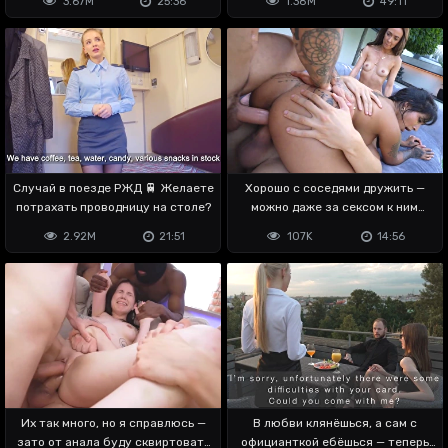
3.67M
25:36
1.38M
49:11
Случай в поезде РЖД 🚆 Желаете
Хорошо с соседями дружить —
потрахать проводницу на столе?
можно даже за сексом к ним
ходить
2.92M
21:51
107K
14:56
Их так много, но я справлюсь —
В любви клянёшься, а сам с
зато от анала буду сквиртовать
официанткой ебёшься — теперь