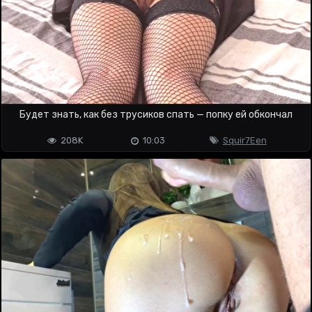
Будет знать, как без трусиков спать — попку ей обкончал
208K
10:03
Squir7Een