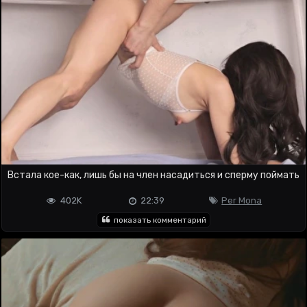
Встала кое-как, лишь бы на член насадиться и сперму поймать
402K
22:39
Per Mona
показать комментарий