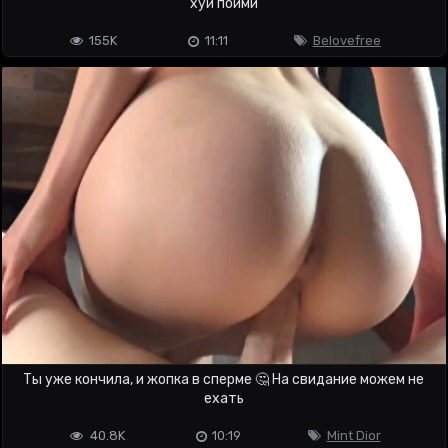
хуй пойми
155K
11:11
Belovefree
Ты уже кончила, и жопка в сперме 🤔 На свидание можем не
ехать
40.8K
10:19
Mint Dior