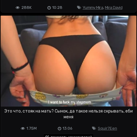
288K
10:28
Yummy Mira
,
Mira David
Это что, стояк на мать? Сынок, да такое нельзя скрывать, еби
меня
1.75M
13:06
Squir7Een