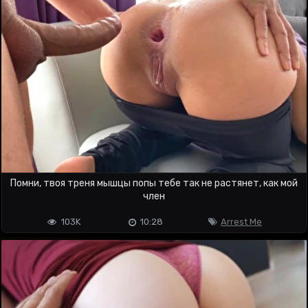
Помни, твоя треня мышцы попы тебе так не растянет, как мой
член
103K
10:28
Arrest Me