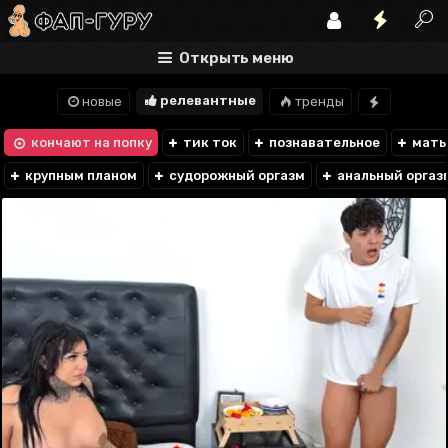
Открыть меню
релевантные
новые
тренды
кончают на попку
тик ток
познавательное
мать 
крупным планом
судорожный оргазм
анальный оргаз