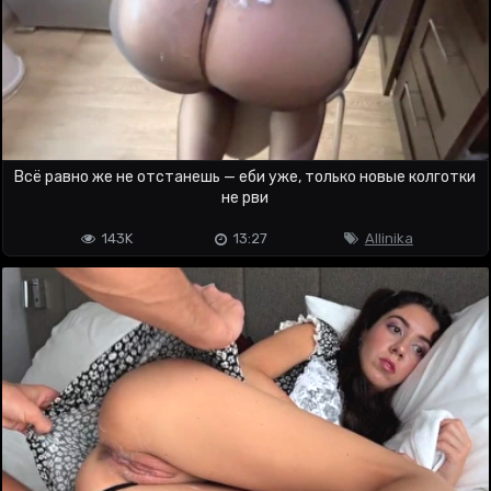
Всё равно же не отстанешь — еби уже, только новые колготки
не рви
143K
13:27
Allinika