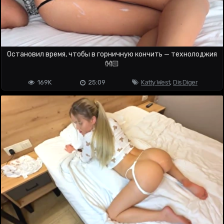
Остановил время, чтобы в горничную кончить — технолоджия
👐🏻
169K
25:09
Katty West
,
Dis Diger