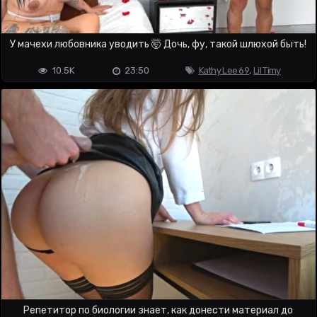
У мачехи любовника уводить 🤯 Дочь, фу, такой шлюхой быть!
10.5K
23:50
Kathy Lee 69
,
Lil Timy
Репетитор по биологии знает, как донести материал до