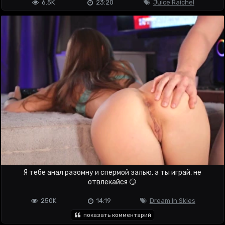
6.5K
23:20
Juice Raichel
Я тебе анал разомну и спермой залью, а ты играй, не
отвлекайся 😏
250K
14:19
Dream In Skies
показать комментарий