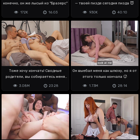
конечно, он же лысый из "Бразерс"
— твоей пизде сегодня пизда 😈
172K
16:03
930K
40:10
Тоже хочу кончать! Сводные
Он выебал меня как шлюху, но я от
родители, вы собираетесь меня
этого только кончала 🥵
ебать?
3.08M
23:28
1.73M
28:14