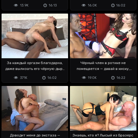
13.9K
16:13
16.0K
16:02
За каждый оргазм благодарна,
Чёрный член в ротике не
даже вылизать его чёрную дыру
помещается — давай в киску,
согласна
красавица 😉
371K
16:02
19.0K
16:22
Доводит меня до экстаза —
Знаешь, кто я? Лысый из Бразерс