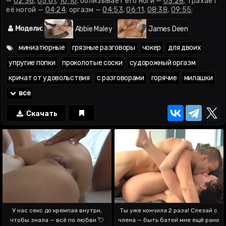
—
02:36
,
05:01
,
10:10
; облизывает его ноги —
03:28
; трахает
её ногой —
04:24
; оргазм —
04:53
,
06:11
,
08:38
,
09:55
;
миссионерская —
07:06
; плюёт в неё —
07:13
; придушивает
—
09:02
; камшот в рот —
11:36
Модели:
Abbie Maley
James Deen
миниатюрные
грязные разговоры
чокер
для двоих
упругие попки
проколотые соски
судорожный оргазм
кричат от удовольствия
с разговорами
горячие
милашки
все
Скачать
У нас секс до кремпая внутри,
Ты уже кончила 2 раза! Слезай с
чтобы знала — всё по любви 💘
члена — быть батей мне ещё рано