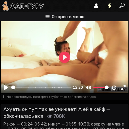
раком
минет
сверху на члене
Открыть меню
Play
00:00
12:20
Play
Mute
En
Не рекомендуем повторять грубоватые действия из видео.
fu
Ахуеть он тут так её унижает! А ей в кайф —
обкончалась вся
788K
Раком —
00:24
,
05:42
; минет —
01:55
,
10:38
; сверху на члене