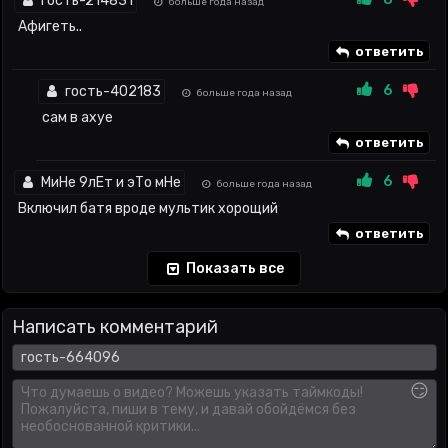
гость-214831
больше года назад
Афигеть..
ответить
6
гость-402183
больше года назад
сам в ахуе
ответить
6
МиНе 9лЕт и эТо мНе
больше года назад
Включил батя вроде мультик хорощий
ответить
Показать все
Написать комментарий
😏