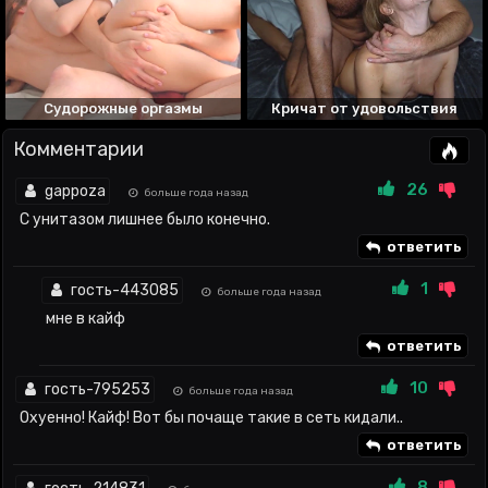
Судорожные оргазмы
Кричат от удовольствия
Комментарии
26
gappoza
больше года назад
С унитазом лишнее было конечно.
ответить
1
гость-443085
больше года назад
мне в кайф
ответить
10
гость-795253
больше года назад
Охуенно! Кайф! Вот бы почаще такие в сеть кидали..
ответить
8