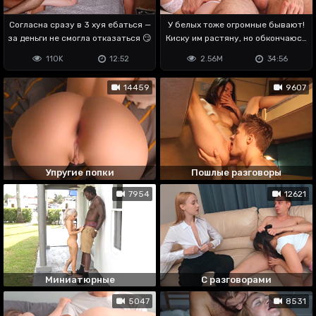
Согласна сразу в 3 хуя ебаться —
У белых тоже огромные бывают!
за деньги не смогла отказаться 😏
Киску им растяну, но обкончаюсь
🤤
110K
12:52
2.56M
34:56
14459
9607
Упругие попки
Пошлые разговоры
7954
12621
Миниатюрные
С разговорами
5047
8531