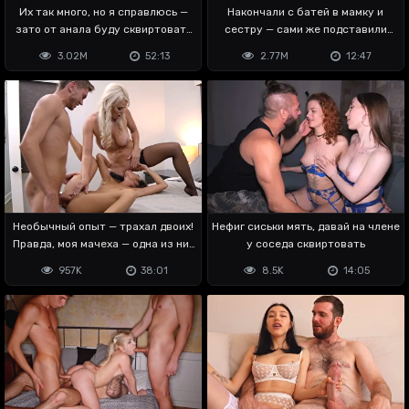
Их так много, но я справлюсь —
Накончали с батей в мамку и
зато от анала буду сквиртовать
сестру — сами же подставили
😏
пизду
3.02M
52:13
2.77M
12:47
Необычный опыт — трахал двоих!
Нефиг сиськи мять, давай на члене
Правда, моя мачеха — одна из них
у соседа сквиртовать
😳
957K
38:01
8.5K
14:05