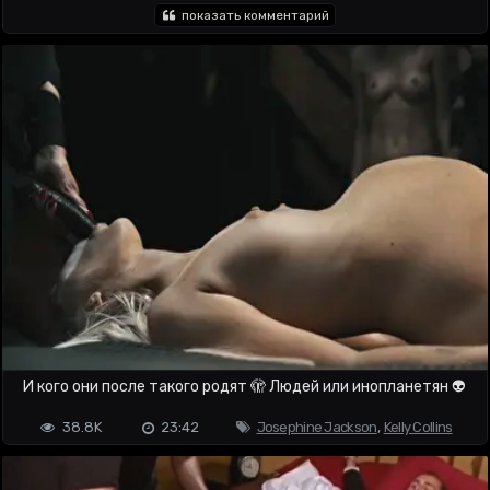
показать комментарий
И кого они после такого родят 🫣 Людей или инопланетян 👽
38.8K
23:42
Josephine Jackson
,
Kelly Collins