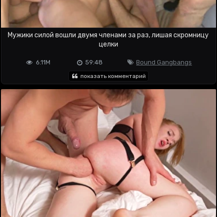
Мужики силой вошли двумя членами за раз, лишая скромницу
целки
6.11M
59:48
Bound Gangbangs
показать комментарий