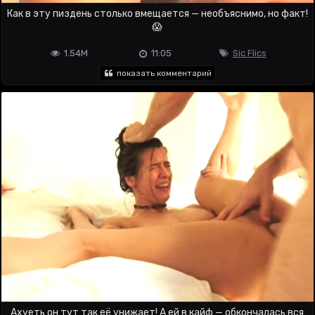
Как в эту пиздень столько вмещается — необъяснимо, но факт!
😱
1.54M
11:05
Sic Flics
показать комментарий
Ахуеть он тут так её унижает! А ей в кайф — обкончалась вся