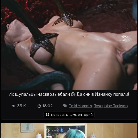
Их щупальцы насквозь ебали 😱 Да они в Изнанку попали!
331K
18:02
Emiri Momota
,
Josephine Jackson
показать комментарий