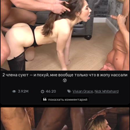
2 члена суют — и похуй, мне вообще только что в жопу нассали
😰
3.92M
46:20
Vivian Grace
,
Nick Whitehard
показать комментарий