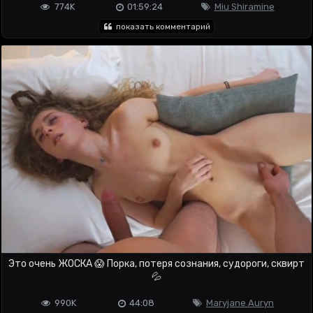
774K
01:59:24
Miu Shiramine
показать комментарий
Это очень ЖОСКА 😱 Порка, потеря сознания, судороги, сквирт
💦
990K
44:08
Maryjane Auryn