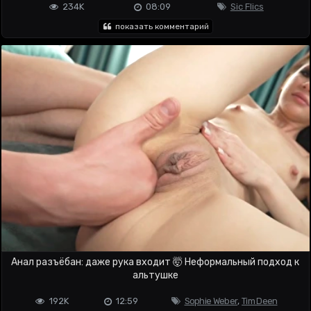
234K
08:09
Sic Flics
показать комментарий
Анал разъёбан: даже рука входит 🤯 Неформальный подход к
альтушке
192K
12:59
Sophie Weber
,
Tim Deen