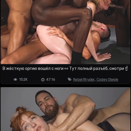
В жёсткую оргию вошёл с ноги 👀 Тут полный разъёб, смотри ☝️
152K
47:16
Rebel Rhyder
,
Codey Steele