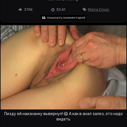
375K
30:41
Misha Cross
показать комментарий
Пизду ей наизнанку вывернул! 😱 А как в анал залез, это надо
видеть