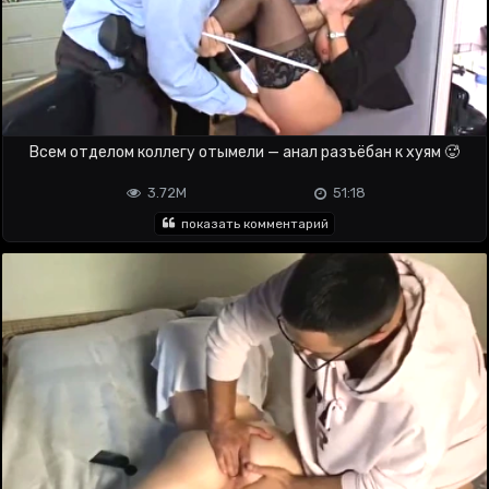
Всем отделом коллегу отымели — анал разъёбан к хуям 🥵
3.72M
51:18
показать комментарий