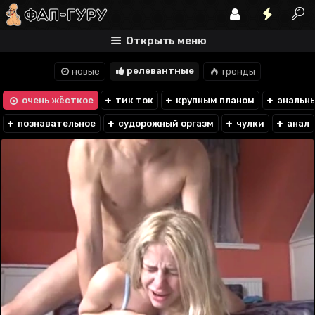
Открыть меню
релевантные
новые
тренды
очень жёсткое
тик ток
крупным планом
анальны
познавательное
судорожный оргазм
чулки
анал