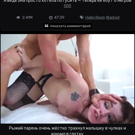
А ведь она просто хотела потусить — теперь её ебут 6 негров
🤷🏼‍♀️
2.41M
47:39
Haley Reed
,
Blacked
показать комментарий
Рыжий парень очень жёстко трахнул малышку в чулках и
кончил в глотку