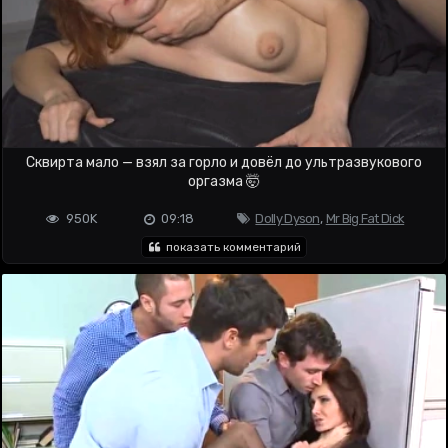
Сквирта мало — взял за горло и довёл до ультразвукового
оргазма 🤯
950K
09:18
Dolly Dyson
,
Mr Big Fat Dick
показать комментарий